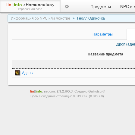
lin
][
info
<Homunculus>
Предметы
NPC и 
справочная база
Информация об NPC или монстре
Гнолл Одиночка
Параметры
Дроп (аден
Название предмета
Адены
lin
][
info
, версия:
2.9.2.HO.J
. Создано Gaikotsu ©
Время создания страницы: 0.019 сек. (0.019 / 0).