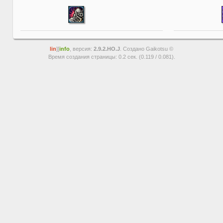
lin
][
info
, версия:
2.9.2.HO.J
. Создано Gaikotsu ©
Время создания страницы: 0.2 сек. (0.119 / 0.081).