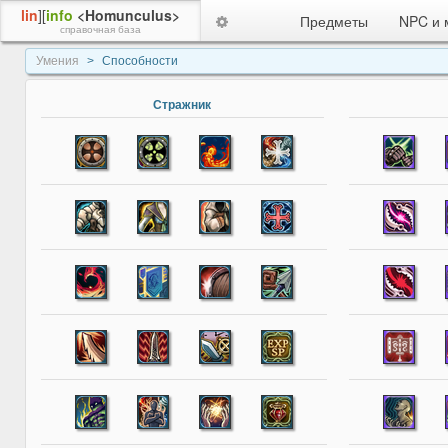
lin
][
info
<Homunculus>
Предметы
NPC и 
справочная база
Умения
Способности
Стражник