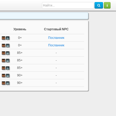
Уровень
Стартовый NPC
0+
Посланник
0+
Посланник
85+
-
85+
-
85+
-
90+
-
90+
-