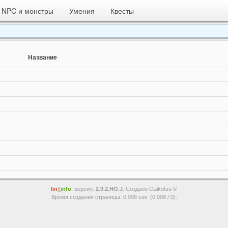
NPC и монстры
Умения
Квесты
Название
lin
][
info
, версия:
2.9.2.HO.J
. Создано Gaikotsu ©
Время создания страницы: 0.008 сек. (0.008 / 0).