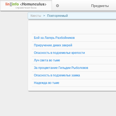
lin
][
info
<Homunculus>
Предметы
справочная база
Квесты
Повторяемый
Бой за Лагерь Разбойников
Приручение диких зверей
Опасность в подземелье крепости
Луч света во тьме
За процветание Гильдии Рыболовов
Опасность в подземелье замка
Надежда во тьме