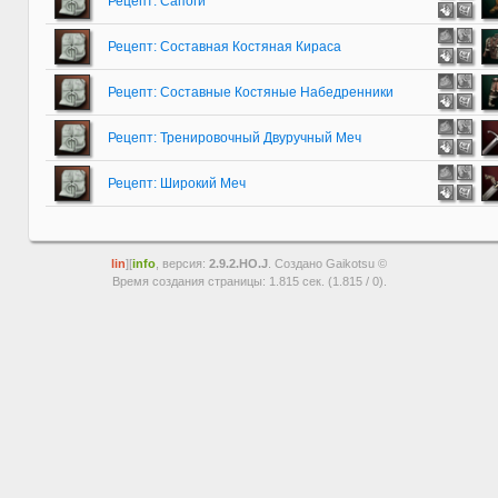
Рецепт: Сапоги
Рецепт: Составная Костяная Кираса
Рецепт: Составные Костяные Набедренники
Рецепт: Тренировочный Двуручный Меч
Рецепт: Широкий Меч
lin
][
info
, версия:
2.9.2.HO.J
. Создано Gaikotsu ©
Время создания страницы: 1.815 сек. (1.815 / 0).