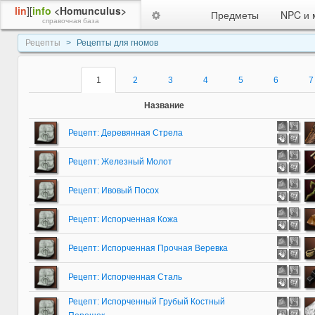
lin
][
info
<Homunculus>
Предметы
NPC и 
справочная база
Рецепты
Рецепты для гномов
1
2
3
4
5
6
7
Название
Рецепт: Деревянная Стрела
Рецепт: Железный Молот
Рецепт: Ивовый Посох
Рецепт: Испорченная Кожа
Рецепт: Испорченная Прочная Веревка
Рецепт: Испорченная Сталь
Рецепт: Испорченный Грубый Костный