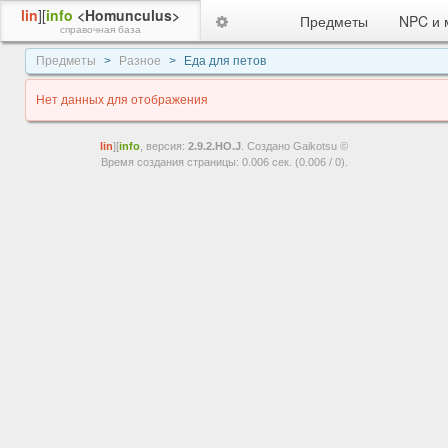
lin
][
info
<Homunculus>
Предметы
NPC и 
справочная база
Предметы
Разное
Еда для петов
Нет данных для отображения
lin
][
info
, версия:
2.9.2.HO.J
. Создано Gaikotsu ©
Время создания страницы: 0.006 сек. (0.006 / 0).