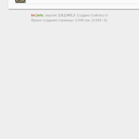
lin
][
info
, версия:
2.9.2.HO.J
. Создано Gaikotsu ©
Время создания страницы: 0.049 сек. (0.049 / 0).