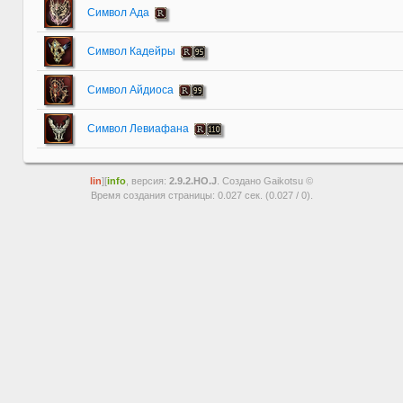
Символ Ада
Символ Кадейры
Символ Айдиоса
Символ Левиафана
lin
][
info
, версия:
2.9.2.HO.J
. Создано Gaikotsu ©
Время создания страницы: 0.027 сек. (0.027 / 0).