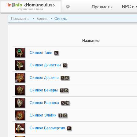
lin
][
info
<Homunculus>
Предметы
NPC и 
справочная база
Предметы
Броня
Сигилы
Название
Символ Тайн
Символ Династии
Символ Дестино
Символ Венеры
Символ Верпеса
Символ Элегии
Символ Бессмертия