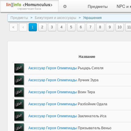
lin
][
info
<Homunculus>
Предметы
NPC и 
справочная база
Предметы
Бижутерия и аксессуары
Украшения
1
2
3
4
5
6
7
8
9
10
11
Название
Аксессуар Героя Олимпиады
Рыцарь Сигеля
Аксессуар Героя Олимпиады
Лучник Эура
Аксессуар Героя Олимпиады
Воин Тира
Аксессуар Героя Олимпиады
Разбойник Одала
Аксессуар Героя Олимпиады
Заклинатель Иса
Аксессуар Героя Олимпиады
Призыватель Веньо