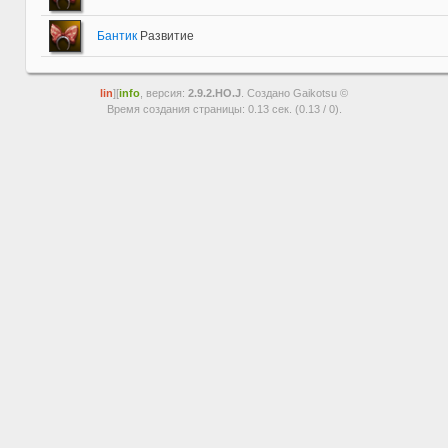
Бантик
Развитие
lin
][
info
, версия:
2.9.2.HO.J
. Создано Gaikotsu ©
Время создания страницы: 0.13 сек. (0.13 / 0).