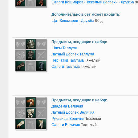
Сапоги Кошмаров - Тяжелые Доспехи - Дружба
9
Дополнительно в сет может входить:
Щит Кошмаров - Дружба
90 д.
Предметы, входящие в набор:
Шлем Таллума
Латный Доспех Таллума
Перчатки Таллума
Тяжелый
Сапоги Таллума
Тяжелый
Предметы, входящие в набор:
Диадема Величия
Латный Доспех Величия
Рукавицы Величия
Тяжелый
Сапоги Величия
Тяжелый