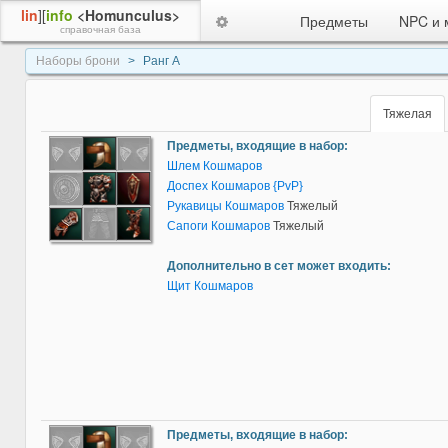
lin
][
info
<Homunculus>
Предметы
NPC и 
справочная база
Наборы брони
Ранг A
Тяжелая
Предметы, входящие в набор:
Шлем Кошмаров
Доспех Кошмаров {PvP}
Рукавицы Кошмаров
Тяжелый
Сапоги Кошмаров
Тяжелый
Дополнительно в сет может входить:
Щит Кошмаров
Предметы, входящие в набор: