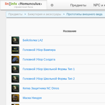
lin
][
info
<Homunculus>
Предметы
NPC и 
справочная база
Предметы
Бижутерия и аксессуары
Прототипы внешнего вида
Название
Бейсболка LA2
Головной Убор Вампира
Головной Убор Солдата
Головной Убор Школьной Формы Тип 1
Головной Убор Школьной Формы Тип 2
Кепка Защитника NC Dinos
Маска Ниндзя