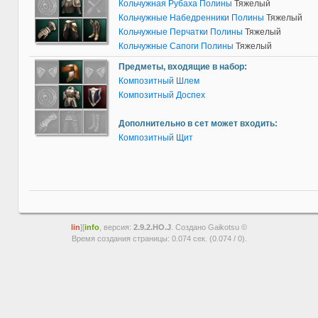
Кольчужная Рубаха Полины
Тяжелый
Кольчужные Набедренники Полины
Тяжелый
Кольчужные Перчатки Полины
Тяжелый
Кольчужные Сапоги Полины
Тяжелый
Предметы, входящие в набор:
Композитный Шлем
Композитный Доспех
Дополнительно в сет может входить:
Композитный Щит
lin
][
info
, версия:
2.9.2.HO.J
. Создано Gaikotsu ©
Время создания страницы: 0.074 сек. (0.074 / 0).