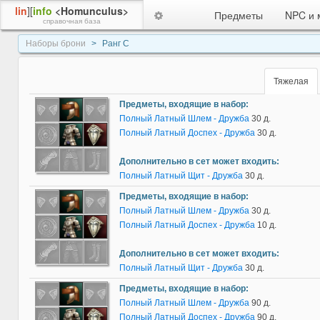
lin
][
info
<Homunculus>
Предметы
NPC и 
справочная база
Наборы брони
Ранг C
Тяжелая
Предметы, входящие в набор:
Полный Латный Шлем - Дружба
30 д.
Полный Латный Доспех - Дружба
30 д.
Дополнительно в сет может входить:
Полный Латный Щит - Дружба
30 д.
Предметы, входящие в набор:
Полный Латный Шлем - Дружба
30 д.
Полный Латный Доспех - Дружба
10 д.
Дополнительно в сет может входить:
Полный Латный Щит - Дружба
30 д.
Предметы, входящие в набор:
Полный Латный Шлем - Дружба
90 д.
Полный Латный Доспех - Дружба
90 д.