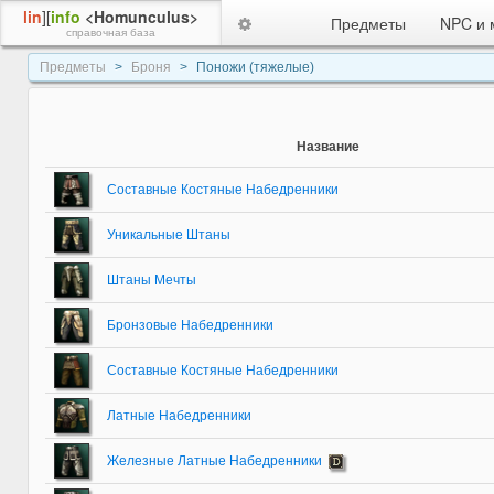
lin
][
info
<Homunculus>
Предметы
NPC и 
справочная база
Предметы
Броня
Поножи (тяжелые)
Название
Составные Костяные Набедренники
Уникальные Штаны
Штаны Мечты
Бронзовые Набедренники
Составные Костяные Набедренники
Латные Набедренники
Железные Латные Набедренники