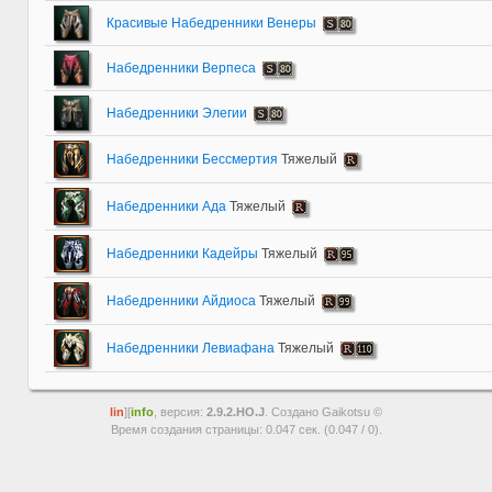
Красивые Набедренники Венеры
Набедренники Верпеса
Набедренники Элегии
Набедренники Бессмертия
Тяжелый
Набедренники Ада
Тяжелый
Набедренники Кадейры
Тяжелый
Набедренники Айдиоса
Тяжелый
Набедренники Левиафана
Тяжелый
lin
][
info
, версия:
2.9.2.HO.J
. Создано Gaikotsu ©
Время создания страницы: 0.047 сек. (0.047 / 0).