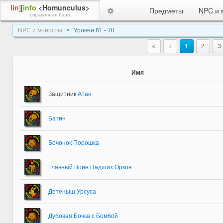
lin
][
info
<Homunculus>
Предметы
NPC и 
справочная база
NPC и монстры
Уровни 61 - 70
1
2
3
Имя
Защитник
Атан
Батин
Бочонок Порошка
Главный Воин Падших Орков
Детеныш Урсуса
Дубовая Бочка с Бомбой