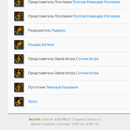
Представитель Псоглавов
Псоглав Командир Ратников
Представитель Псоглавов
Псоглав Командир Ратников
Разрушитель
Раджуос
Рыцарь Батина
Представитель Орков Кетра
Сотник Кетра
Представитель Орков Кетра
Сотник Кетра
Пустотник
Тяжелый Канабион
Урсус
lin
][
info
, версия:
2.9.2.HO.J
. Создано Gaikotsu ©
Время создания страницы: 0.08 сек. (0.08 / 0).