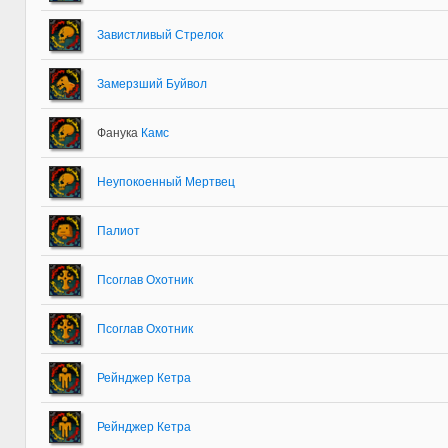
Завистливый Стрелок
Замерзший Буйвол
Фанука
Камс
Неупокоенный Мертвец
Палиот
Псоглав Охотник
Псоглав Охотник
Рейнджер Кетра
Рейнджер Кетра