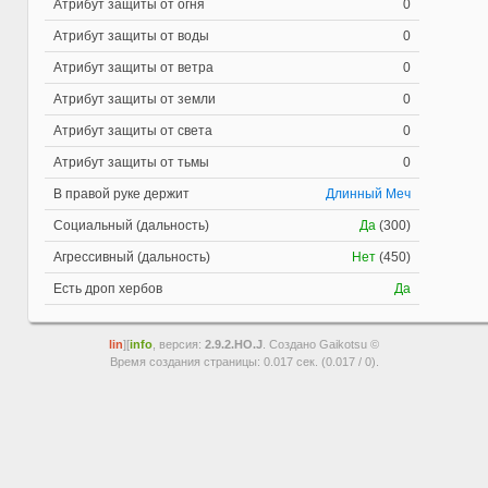
Атрибут защиты от огня
0
Атрибут защиты от воды
0
Атрибут защиты от ветра
0
Атрибут защиты от земли
0
Атрибут защиты от света
0
Атрибут защиты от тьмы
0
В правой руке держит
Длинный Меч
Социальный (дальность)
Да
(300)
Агрессивный (дальность)
Нет
(450)
Есть дроп хербов
Да
lin
][
info
, версия:
2.9.2.HO.J
. Создано Gaikotsu ©
Время создания страницы: 0.017 сек. (0.017 / 0).