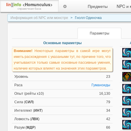
lin
][
info
<Homunculus>
Предметы
NPC и 
справочная база
Информация об NPC или монстре
Гнолл Одиночка
Параметры
Основные параметры
Внимание!
Некоторые параметры в самой игре могут
иметь расхождения с указаными тут, по причине того, что
учитываются только самые основные пассивные умения,
наличие которых влияет на значения этих параметров.
Уровень
23
Раса
Гуманоиды
Опыт (рейты х10)
16,130
Сила (
СИЛ
)
79
Интеллект (
ИНТ
)
34
Ловкость (
ЛВК
)
42
Разум (
МДР
)
66