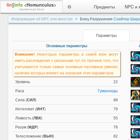
lin
][
info
<Homunculus>
Предметы
NPC и 
справочная база
Информация об NPC или монстре
Боец Разрушения
Снайпер Шару
Параметры
Основные параметры
Внимание!
Некоторые параметры в самой игре могут
иметь расхождения с указаными тут, по причине того, что
учитываются только самые основные пассивные умения,
наличие которых влияет на значения этих параметров.
Уровень
22
Раса
Гуманоиды
Сила (
СИЛ
)
88
Интеллект (
ИНТ
)
79
Ловкость (
ЛВК
)
55
Разум (
МДР
)
78
Телосложение (
ВЫН
)
82