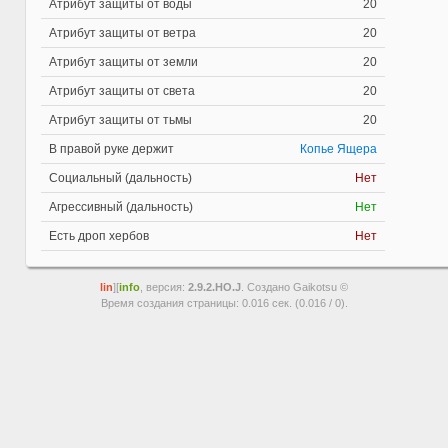
Атрибут защиты от воды
20
Атрибут защиты от ветра
20
Атрибут защиты от земли
20
Атрибут защиты от света
20
Атрибут защиты от тьмы
20
В правой руке держит
Копье Ящера
Социальный (дальность)
Нет
Агрессивный (дальность)
Нет
Есть дроп хербов
Нет
lin
][
info
, версия:
2.9.2.HO.J
. Создано Gaikotsu ©
Время создания страницы: 0.016 сек. (0.016 / 0).