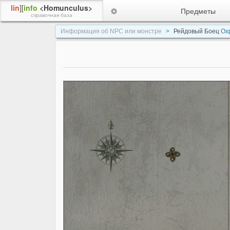
lin
][
info
<Homunculus>
Предметы
справочная база
Информация об NPC или монстре
Рейдовый Боец
Охр