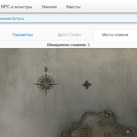
NPC и монстры
Умения
Квесты
анник Кутуса
Параметры
Дроп / Спойл
Места спавнов
Обнаружено спавнов:
3.