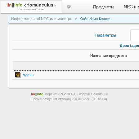
lin
][
info
<Homunculus>
Предметы
NPC и 
справочная база
Информация об NPC или монстре
Хобгоблин Кхаши
Параметры
Дроп (аден
Название предмета
Адены
lin
][
info
, версия:
2.9.2.HO.J
. Создано Gaikotsu ©
Время создания страницы: 0.018 сек. (0.018 / 0).